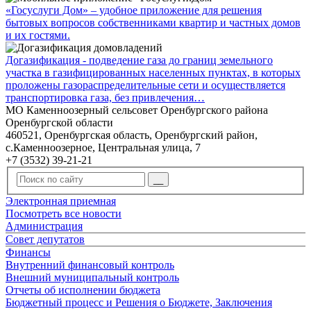
«Госуслуги Дом» – удобное приложение для решения
бытовых вопросов собственниками квартир и частных домов
и их гостями.
Догазификация - подведение газа до границ земельного
участка в газифицированных населенных пунктах, в которых
проложены газораспределительные сети и осуществляется
транспортировка газа, без привлечения…
МО Каменноозерный сельсовет Оренбургского района
Оренбургской области
460521, Оренбургская область, Оренбургский район,
с.Каменноозерное, Центральная улица, 7
+7 (3532) 39-21-21
Электронная приемная
Посмотреть все новости
Администрация
Совет депутатов
Финансы
Внутренний финансовый контроль
Внешний муниципальный контроль
Отчеты об исполнении бюджета
Бюджетный процесс и Решения о Бюджете, Заключения