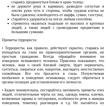
стараясь продвинуться ближе к краю толпы;
не держите руки в карманах; разведите согнутые в
локтях руки чуть в стороны, чтобы грудная клетка не
была сдавлена; освободитесь от шарфа, сумки, галстука;
старайтесь удержаться на ногах любым способом;
стремитесь оказаться подальше от высоких и крупных
людей, а также людей с громоздкими предметами и
большими сумками.
Приметы террориста:
• Террористы, как правило, действуют скрытно, стараясь не
попадаться на глаза ни правоохранительным органам, ни
простым гражданам. Всегда обращайте внимание на
поведение незнакомого человека. Практика показывает, что
человек, зная о своей близкой смерти, будет нервничать,
суетиться, озираться или, напротив, выглядеть неестественно
спокойным. Все это бросается в глаза. Почувствовав
необычное в поведении незнакомца, следует обратиться в
органы полиции для установления его личности.
• Будьте внимательны, постарайтесь запомнить приметы этих
людей, отличительные черты их лиц, одежду, имена, клички,
возможные шрамы и татуировки, особенности речи и манеры
поведения, тематику разговоров и т.д. Не пытайтесь их