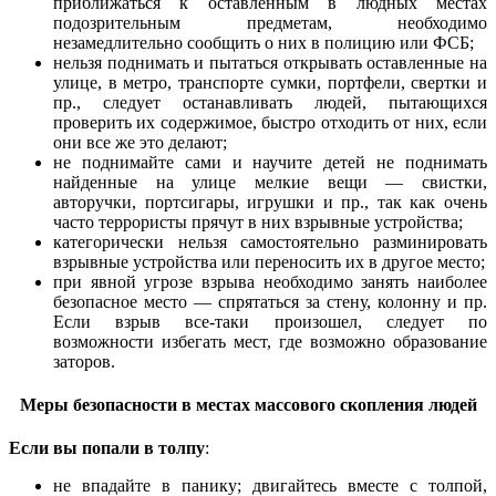
приближаться к оставленным в людных местах
подозрительным предметам, необходимо
незамедлительно сообщить о них в полицию или ФСБ;
нельзя поднимать и пытаться открывать оставленные на
улице, в метро, транспорте сумки, портфели, свертки и
пр., следует останавливать людей, пытающихся
проверить их содержимое, быстро отходить от них, если
они все же это делают;
не поднимайте сами и научите детей не поднимать
найденные на улице мелкие вещи — свистки,
авторучки, портсигары, игрушки и пр., так как очень
часто террористы прячут в них взрывные устройства;
категорически нельзя самостоятельно разминировать
взрывные устройства или переносить их в другое место;
при явной угрозе взрыва необходимо занять наиболее
безопасное место — спрятаться за стену, колонну и пр.
Если взрыв все-таки произошел, следует по
возможности избегать мест, где возможно образование
заторов.
Меры безопасности в местах массового скопления людей
Если вы попали в толпу
:
не впадайте в панику; двигайтесь вместе с толпой,