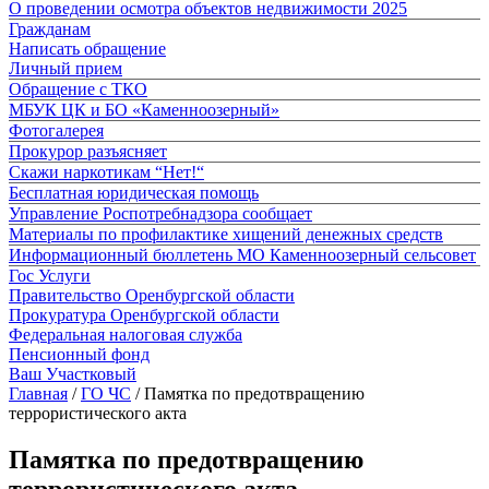
О проведении осмотра объектов недвижимости 2025
Гражданам
Написать обращение
Личный прием
Обращение с ТКО
МБУК ЦК и БО «Каменноозерный»
Фотогалерея
Прокурор разъясняет
Скажи наркотикам “Нет!“
Бесплатная юридическая помощь
Управление Роспотребнадзора сообщает
Материалы по профилактике хищений денежных средств
Информационный бюллетень МО Каменноозерный сельсовет
Гос Услуги
Правительство Оренбургской области
Прокуратура Оренбургской области
Федеральная налоговая служба
Пенсионный фонд
Ваш Участковый
Главная
/
ГО ЧС
/
Памятка по предотвращению
террористического акта
Памятка по предотвращению
террористического акта