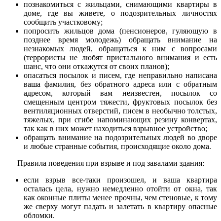
познакомиться с жильцами, снимающими квартиры в
доме, где вы живете, о подозрительных личностях
сообщить участковому;
попросить жильцов дома (пенсионеров, гуляющую в
позднее время молодежь) обращать внимание на
незнакомых людей, обращаться к ним с вопросами
(террористы не любят пристального внимания и есть
шанс, что они откажутся от своих планов);
опасаться посылок и писем, где неправильно написана
ваша фамилия, без обратного адреса или с обратным
адресом, который вам неизвестен, посылок со
смещенным центром тяжести, фруктовых посылок без
вентиляционных отверстий, писем в необычно толстых,
тяжелых, при сгибе напоминающих резину конвертах,
так как в них может находиться взрывное устройство;
обращать внимание на подозрительных людей во дворе
и любые странные события, происходящие около дома.
Правила поведения при взрыве и под завалами здания:
если взрыв все-таки произошел, и ваша квартира
осталась цела, нужно немедленно отойти от окна, так
как оконные плиты менее прочны, чем стеновые, к тому
же сверху могут падать и залетать в квартиру опасные
обломки.