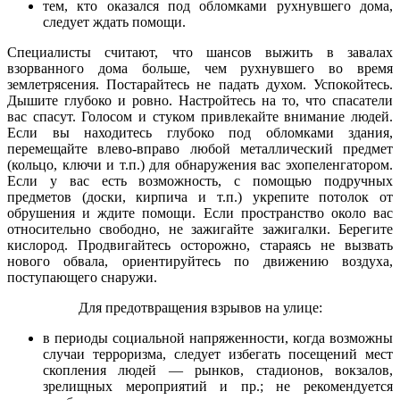
тем, кто оказался под обломками рухнувшего дома,
следует ждать помощи.
Специалисты считают, что шансов выжить в завалах
взорванного дома больше, чем рухнувшего во время
землетрясения. Постарайтесь не падать духом. Успокойтесь.
Дышите глубоко и ровно. Настройтесь на то, что спасатели
вас спасут. Голосом и стуком привлекайте внимание людей.
Если вы находитесь глубоко под обломками здания,
перемещайте влево-вправо любой металлический предмет
(кольцо, ключи и т.п.) для обнаружения вас эхопеленгатором.
Если у вас есть возможность, с помощью подручных
предметов (доски, кирпича и т.п.) укрепите потолок от
обрушения и ждите помощи. Если пространство около вас
относительно свободно, не зажигайте зажигалки. Берегите
кислород. Продвигайтесь осторожно, стараясь не вызвать
нового обвала, ориентируйтесь по движению воздуха,
поступающего снаружи.
Для предотвращения взрывов на улице:
в периоды социальной напряженности, когда возможны
случаи терроризма, следует избегать посещений мест
скопления людей — рынков, стадионов, вокзалов,
зрелищных мероприятий и пр.; не рекомендуется