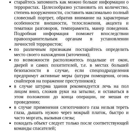
старайтесь запомнить как можно больше информации о
террористах. Целесообразно установить их количество,
степень вооруженности, составить максимально полный
словесный портрет, обратив внимание на характерные
особенности внешности, телосложения, акцента и
тематики разговоров, темперамента, манер поведения.
Подробная информация поможет впоследствии
правоохранительным органам в установлении
личностей террористов;
по различным признакам постарайтесь определить
место своего нахождения (заточения);
по возможности расположитесь подальше от окон,
дверей и самих похитителей, т.е. в местах большей
безопасности в случае, если спецподразделения
предпримут активные меры (штурм помещения, огонь
снайперов на поражение преступников);
в случае штурма здания рекомендуется лечь на пол
лицом вниз, сложив руки на затылке, и оставаться в
этом положении до конца операции, не мешая ее
проведению;
в случае применения слезоточивого газа нельзя тереть
глаза, дышать нужно через мокрый платок, быстро и
часто моргать, вызывая слезы;
покидать объект следует только после соответствующей
команды спасателей;