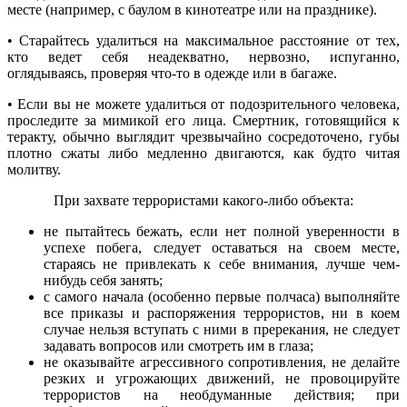
месте (например, с баулом в кинотеатре или на празднике).
• Старайтесь удалиться на максимальное расстояние от тех,
кто ведет себя неадекватно, нервозно, испуганно,
оглядываясь, проверяя что-то в одежде или в багаже.
• Если вы не можете удалиться от подозрительного человека,
проследите за мимикой его лица. Смертник, готовящийся к
теракту, обычно выглядит чрезвычайно сосредоточено, губы
плотно сжаты либо медленно двигаются, как будто читая
молитву.
При захвате террористами какого-либо объекта:
не пытайтесь бежать, если нет полной уверенности в
успехе побега, следует оставаться на своем месте,
стараясь не привлекать к себе внимания, лучше чем-
нибудь себя занять;
с самого начала (особенно первые полчаса) выполняйте
все приказы и распоряжения террористов, ни в коем
случае нельзя вступать с ними в пререкания, не следует
задавать вопросов или смотреть им в глаза;
не оказывайте агрессивного сопротивления, не делайте
резких и угрожающих движений, не провоцируйте
террористов на необдуманные действия; при