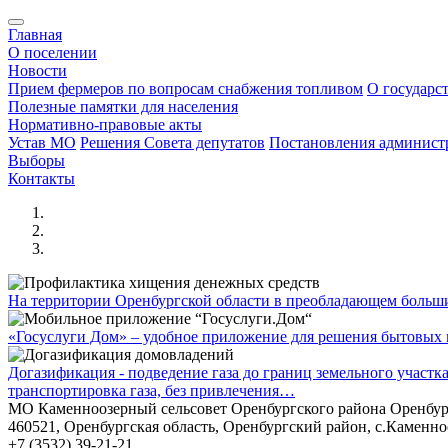
Главная
О поселении
Новости
Прием фермеров по вопросам снабжения топливом
О государс
Полезные памятки для населения
Нормативно-правовые акты
Устав МО
Решения Совета депутатов
Постановления админис
Выборы
Контакты
На территории Оренбургской области в преобладающем боль
«Госуслуги Дом» – удобное приложение для решения бытовых в
Догазификация - подведение газа до границ земельного участ
транспортировка газа, без привлечения…
МО Каменноозерный сельсовет Оренбургского района Оренбур
460521, Оренбургская область, Оренбургский район, с.Каменно
+7 (3532) 39-21-21