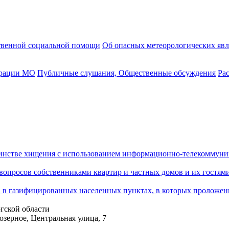
твенной социальной помощи
Об опасных метеорологических яв
трации МО
Публичные слушания, Общественные обсуждения
Ра
шинстве хищения с использованием информационно-телекоммун
опросов собственниками квартир и частных домов и их гостями
ка в газифицированных населенных пунктах, в которых проложен
гской области
озерное, Центральная улица, 7