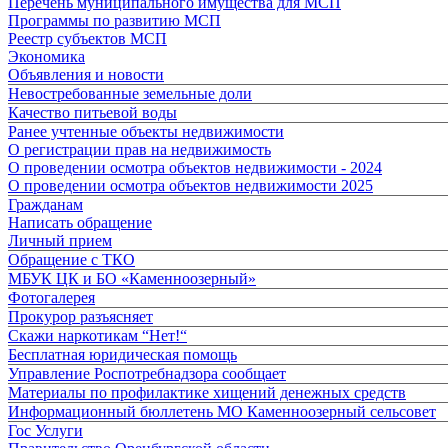
Перечень муниципального имущества для МСП
Программы по развитию МСП
Реестр субъектов МСП
Экономика
Объявления и новости
Невостребованные земельные доли
Качество питьевой воды
Ранее учтенные объекты недвижимости
О регистрации прав на недвижимость
О проведении осмотра объектов недвижимости - 2024
О проведении осмотра объектов недвижимости 2025
Гражданам
Написать обращение
Личный прием
Обращение с ТКО
МБУК ЦК и БО «Каменноозерный»
Фотогалерея
Прокурор разъясняет
Скажи наркотикам “Нет!“
Бесплатная юридическая помощь
Управление Роспотребнадзора сообщает
Материалы по профилактике хищений денежных средств
Информационный бюллетень МО Каменноозерный сельсовет
Гос Услуги