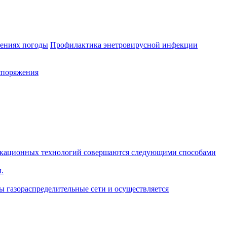
лениях погоды
Профилактика энетровирусной инфекции
споряжения
икационных технологий совершаются следующими способами
.
ы газораспределительные сети и осуществляется