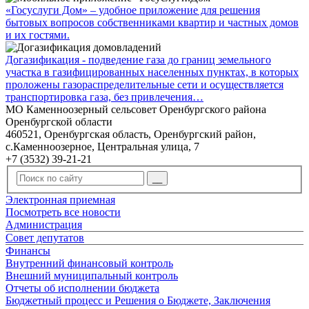
«Госуслуги Дом» – удобное приложение для решения
бытовых вопросов собственниками квартир и частных домов
и их гостями.
Догазификация - подведение газа до границ земельного
участка в газифицированных населенных пунктах, в которых
проложены газораспределительные сети и осуществляется
транспортировка газа, без привлечения…
МО Каменноозерный сельсовет Оренбургского района
Оренбургской области
460521, Оренбургская область, Оренбургский район,
с.Каменноозерное, Центральная улица, 7
+7 (3532) 39-21-21
Электронная приемная
Посмотреть все новости
Администрация
Совет депутатов
Финансы
Внутренний финансовый контроль
Внешний муниципальный контроль
Отчеты об исполнении бюджета
Бюджетный процесс и Решения о Бюджете, Заключения