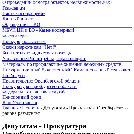
О проведении осмотра объектов недвижимости 2025
Гражданам
Написать обращение
Личный прием
Обращение с ТКО
МБУК ЦК и БО «Каменноозерный»
Фотогалерея
Прокурор разъясняет
Скажи наркотикам “Нет!“
Бесплатная юридическая помощь
Управление Роспотребнадзора сообщает
Материалы по профилактике хищений денежных средств
Информационный бюллетень МО Каменноозерный сельсовет
Гос Услуги
Правительство Оренбургской области
Прокуратура Оренбургской области
Федеральная налоговая служба
Пенсионный фонд
Ваш Участковый
Главная
/
Новости
/
Депутатам - Прокуратура Оренбургского
района разъясняет
Депутатам - Прокуратура
Оренбургского района разъясняет