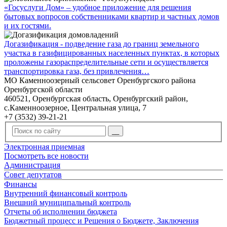
«Госуслуги Дом» – удобное приложение для решения
бытовых вопросов собственниками квартир и частных домов
и их гостями.
Догазификация - подведение газа до границ земельного
участка в газифицированных населенных пунктах, в которых
проложены газораспределительные сети и осуществляется
транспортировка газа, без привлечения…
МО Каменноозерный сельсовет Оренбургского района
Оренбургской области
460521, Оренбургская область, Оренбургский район,
с.Каменноозерное, Центральная улица, 7
+7 (3532) 39-21-21
Электронная приемная
Посмотреть все новости
Администрация
Совет депутатов
Финансы
Внутренний финансовый контроль
Внешний муниципальный контроль
Отчеты об исполнении бюджета
Бюджетный процесс и Решения о Бюджете, Заключения