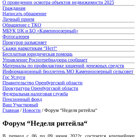
О проведении осмотра объектов недвижимости 2025
Гражданам
Написать обращение
Личный прием
Обращение с ТКО
МБУК ЦК и БО «Каменноозерный»
Фотогалерея
Прокурор разъясняет
Скажи наркотикам “Нет!“
Бесплатная юридическая помощь
Управление Роспотребнадзора сообщает
Материалы по профилактике хищений денежных средств
Информационный бюллетень МО Каменноозерный сельсовет
Гос Услуги
Правительство Оренбургской области
Прокуратура Оренбургской области
Федеральная налоговая служба
Пенсионный фонд
Ваш Участковый
Главная
/
Новости
/
Форум “Неделя ритейла“
Форум “Неделя ритейла“
В период с 06 по 09 июня 2022г. состоится крупнейшее