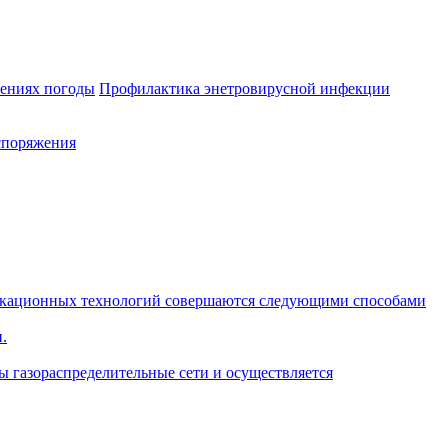
лениях погоды
Профилактика энетровирусной инфекции
споряжения
икационных технологий совершаются следующими способами
.
ы газораспределительные сети и осуществляется