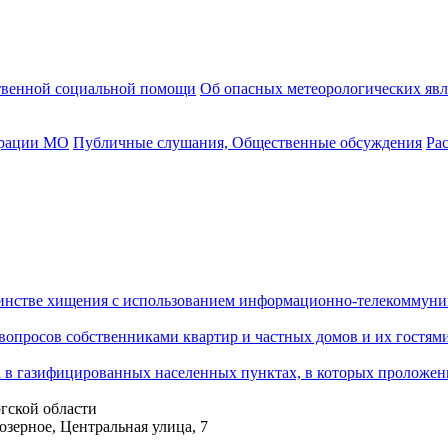
твенной социальной помощи
Об опасных метеорологических яв
трации МО
Публичные слушания, Общественные обсуждения
Ра
шинстве хищения с использованием информационно-телекоммун
опросов собственниками квартир и частных домов и их гостями
ка в газифицированных населенных пунктах, в которых проложен
гской области
озерное, Центральная улица, 7