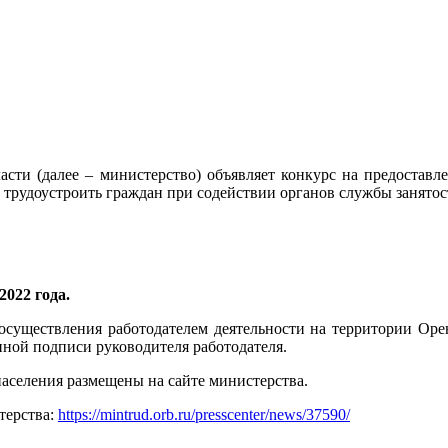
сти (далее – министерство) объявляет конкурс на предоставле
рудоустроить граждан при содействии органов службы занятости
2022 года.
у осуществления работодателем деятельности на территории Ор
ной подписи руководителя работодателя.
населения размещены на сайте министерства.
терства:
https://mintrud.orb.ru/presscenter/news/37590/