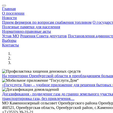
Главная
О поселении
Новости
Прием фермеров по вопросам снабжения топливом
О государс
Полезные памятки для населения
Нормативно-правовые акты
Устав МО
Решения Совета депутатов
Постановления админис
Выборы
Контакты
На территории Оренбургской области в преобладающем боль
«Госуслуги Дом» – удобное приложение для решения бытовых в
Догазификация - подведение газа до границ земельного участ
транспортировка газа, без привлечения…
МО Каменноозерный сельсовет Оренбургского района Оренбур
460521, Оренбургская область, Оренбургский район, с.Каменно
+7 (3532) 39-21-21