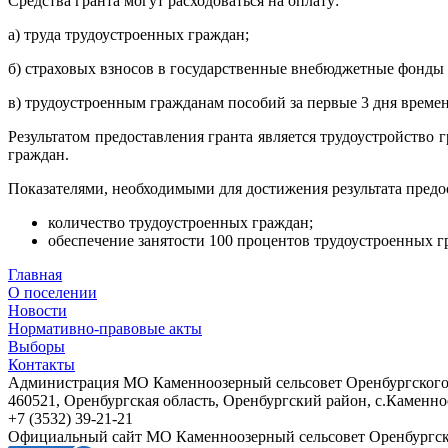
Cредства гранта могут расходоваться на оплату:
а) труда трудоустроенных граждан;
б) страховых взносов в государственные внебюджетные фонды
в) трудоустроенным гражданам пособий за первые 3 дня време
Результатом предоставления гранта является трудоустройство 
граждан.
Показателями, необходимыми для достижения результата предос
количество трудоустроенных граждан;
обеспечение занятости 100 процентов трудоустроенных гр
Главная
О поселении
Новости
Нормативно-правовые акты
Выборы
Контакты
Администрация МО Каменноозерный сельсовет Оренбургского 
460521, Оренбургская область, Оренбургский район, с.Каменноо
+7 (3532) 39-21-21
Официальный сайт МО Каменноозерный сельсовет Оренбургск