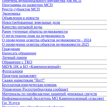
Перечень муниципального имущества для МСП
Программы по развитию МСП
Реестр субъектов МСП
Экономика
Объявления и новости
Невостребованные земельные доли
Качество питьевой воды
Ранее учтенные объекты недвижимости
О регистрации прав на недвижимость
О проведении осмотра объектов недвижимости - 2024
О проведении осмотра объектов недвижимости 2025
Гражданам
Написать обращение
Личный прием
Обращение с ТКО
МБУК ЦК и БО «Каменноозерный»
Фотогалерея
Прокурор разъясняет
Скажи наркотикам “Нет!“
Бесплатная юридическая помощь
Управление Роспотребнадзора сообщает
Материалы по профилактике хищений денежных средств
Информационный бюллетень МО Каменноозерный сельсовет
Гос Услуги