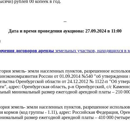
ысячи) рублей 00 копеек в год.
--
Дата и время проведения аукциона: 27.09.2024 в 11:00
u
лючения договоров аренды
земельных участков, находящихся в м
егория земель- земли населенных пунктов, разрешенное использ
Минэкономразвития России от 01.09.2014 №540 "об утверждении
ельства Оренбургской области от 24.12.2012 № 1122-п "Об утве
и", адрес: Оренбургская область, р-н Оренбургский, с/с Каменн
альный минимальный размер ежегодной арендной платы – 210 000 (
гория земель- земли населенных пунктов, разрешенное использо
кормов (код группы - 1.11), адрес: Российская Федерация, Орен
нимальный размер ежегодной арендной платы – 410 000 (четырест