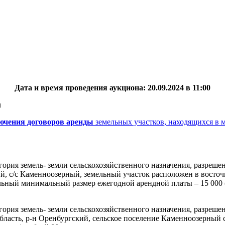
Дата и время проведения аукциона: 20.09.2024 в 11:00
u
лючения договоров аренды
земельных участков, находящихся в м
егория земель- земли сельскохозяйственного назначения, разреш
кий, с/с Каменноозерный, земельный участок расположен в восточ
льный минимальный размер ежегодной арендной платы – 15 000 (п
гория земель- земли сельскохозяйственного назначения, разреше
 область, р-н Оренбургский, сельское поселение Каменноозерный