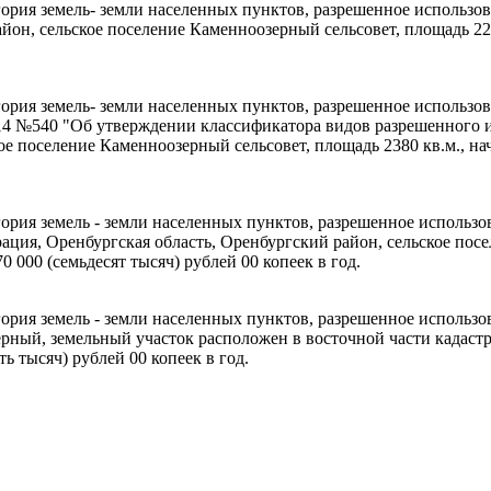
ория земель- земли населенных пунктов, разрешенное использова
айон, сельское поселение Каменноозерный сельсовет, площадь 2
гория земель- земли населенных пунктов, разрешенное использов
4 №540 "Об утверждении классификатора видов разрешенного ис
кое поселение Каменноозерный сельсовет, площадь 2380 кв.м., 
гория земель - земли населенных пунктов, разрешенное использ
рация, Оренбургская область, Оренбургский район, сельское пос
000 (семьдесят тысяч) рублей 00 копеек в год.
гория земель - земли населенных пунктов, разрешенное использов
ерный, земельный участок расположен в восточной части кадастр
 тысяч) рублей 00 копеек в год.