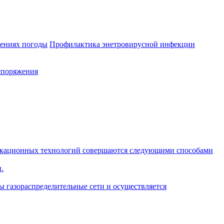
лениях погоды
Профилактика энетровирусной инфекции
споряжения
икационных технологий совершаются следующими способами
.
ы газораспределительные сети и осуществляется