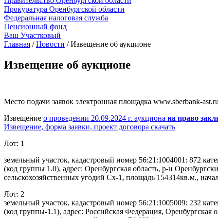
Правительство Оренбургской области
Прокуратура Оренбургской области
Федеральная налоговая служба
Пенсионный фонд
Ваш Участковый
Главная
/
Новости
/
Извещение об аукционе
Извещение об аукционе
Место подачи заявок электронная площадка www.sberbank-ast.r
Извещение
о проведении 20.09.2024 г. аукциона
на право зак
Извещение, форма заявки, проект договора скачать
Лот: 1
земельный участок, кадастровый номер 56:21:1004001: 872 кат
(код группы 1.0), адрес: Оренбургская область, р-н Оренбургс
сельскохозяйственных угодий Сх-1, площадь 154314кв.м., нача
Лот: 2
земельный участок, кадастровый номер 56:21:1005009: 232 кате
(код группы-1.1), адрес: Российская Федерация, Оренбургская