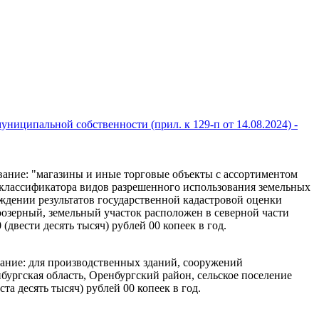
униципальной собственности (прил. к 129-п от 14.08.2024) -
ование: "магазины и иные торговые объекты с ассортиментом
 классификатора видов разрешенного использования земельных
рждении результатов государственной кадастровой оценки
оозерный, земельный участок расположен в северной части
двести десять тысяч) рублей 00 копеек в год.
вание: для производственных зданий, сооружений
бургская область, Оренбургский район, сельское поселение
а десять тысяч) рублей 00 копеек в год.