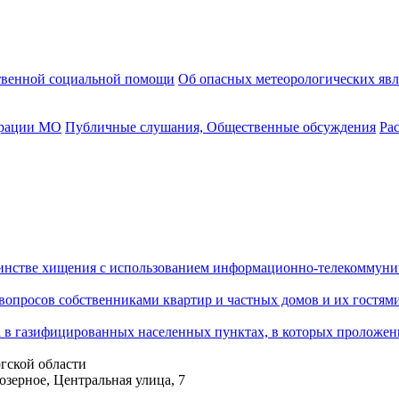
твенной социальной помощи
Об опасных метеорологических яв
трации МО
Публичные слушания, Общественные обсуждения
Ра
шинстве хищения с использованием информационно-телекоммун
опросов собственниками квартир и частных домов и их гостями
ка в газифицированных населенных пунктах, в которых проложен
гской области
озерное, Центральная улица, 7