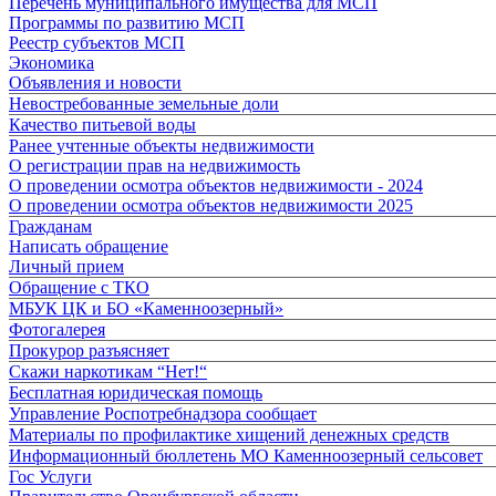
Перечень муниципального имущества для МСП
Программы по развитию МСП
Реестр субъектов МСП
Экономика
Объявления и новости
Невостребованные земельные доли
Качество питьевой воды
Ранее учтенные объекты недвижимости
О регистрации прав на недвижимость
О проведении осмотра объектов недвижимости - 2024
О проведении осмотра объектов недвижимости 2025
Гражданам
Написать обращение
Личный прием
Обращение с ТКО
МБУК ЦК и БО «Каменноозерный»
Фотогалерея
Прокурор разъясняет
Скажи наркотикам “Нет!“
Бесплатная юридическая помощь
Управление Роспотребнадзора сообщает
Материалы по профилактике хищений денежных средств
Информационный бюллетень МО Каменноозерный сельсовет
Гос Услуги