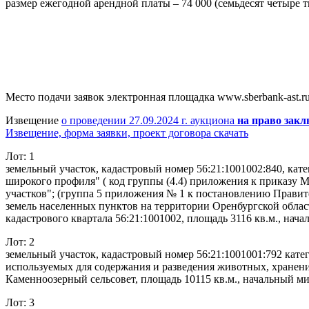
размер ежегодной арендной платы – 74 000 (семьдесят четыре т
Место подачи заявок электронная площадка www.sberbank-ast.r
Извещение
о проведении 27.09.2024 г. аукциона
на право зак
Извещение, форма заявки, проект договора скачать
Лот: 1
земельный участок, кадастровый номер 56:21:1001002:840, кат
широкого профиля" ( код группы (4.4) приложения к приказу 
участков"; (группа 5 приложения № 1 к постановлению Правит
земель населенных пунктов на территории Оренбургской област
кадастрового квартала 56:21:1001002, площадь 3116 кв.м., нач
Лот: 2
земельный участок, кадастровый номер 56:21:1001001:792 кате
используемых для содержания и разведения животных, хранения 
Каменноозерный сельсовет, площадь 10115 кв.м., начальный ми
Лот: 3