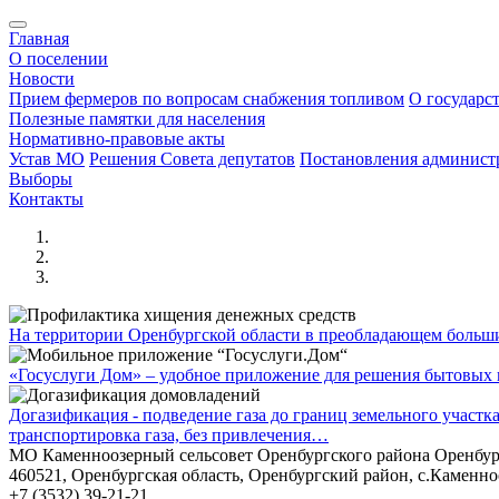
Главная
О поселении
Новости
Прием фермеров по вопросам снабжения топливом
О государс
Полезные памятки для населения
Нормативно-правовые акты
Устав МО
Решения Совета депутатов
Постановления админис
Выборы
Контакты
На территории Оренбургской области в преобладающем боль
«Госуслуги Дом» – удобное приложение для решения бытовых в
Догазификация - подведение газа до границ земельного участ
транспортировка газа, без привлечения…
МО Каменноозерный сельсовет Оренбургского района Оренбур
460521, Оренбургская область, Оренбургский район, с.Каменно
+7 (3532) 39-21-21