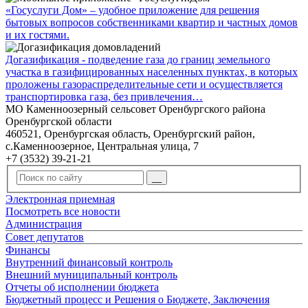
«Госуслуги Дом» – удобное приложение для решения
бытовых вопросов собственниками квартир и частных домов
и их гостями.
Догазификация - подведение газа до границ земельного
участка в газифицированных населенных пунктах, в которых
проложены газораспределительные сети и осуществляется
транспортировка газа, без привлечения…
МО Каменноозерный сельсовет Оренбургского района
Оренбургской области
460521, Оренбургская область, Оренбургский район,
с.Каменноозерное, Центральная улица, 7
+7 (3532) 39-21-21
Электронная приемная
Посмотреть все новости
Администрация
Совет депутатов
Финансы
Внутренний финансовый контроль
Внешний муниципальный контроль
Отчеты об исполнении бюджета
Бюджетный процесс и Решения о Бюджете, Заключения