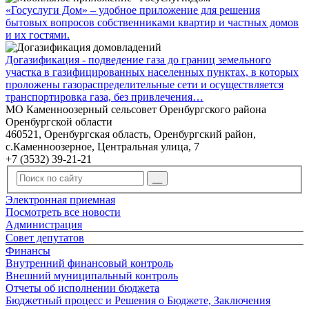
«Госуслуги Дом» – удобное приложение для решения
бытовых вопросов собственниками квартир и частных домов
и их гостями.
Догазификация - подведение газа до границ земельного
участка в газифицированных населенных пунктах, в которых
проложены газораспределительные сети и осуществляется
транспортировка газа, без привлечения…
МО Каменноозерный сельсовет Оренбургского района
Оренбургской области
460521, Оренбургская область, Оренбургский район,
с.Каменноозерное, Центральная улица, 7
+7 (3532) 39-21-21
Электронная приемная
Посмотреть все новости
Администрация
Совет депутатов
Финансы
Внутренний финансовый контроль
Внешний муниципальный контроль
Отчеты об исполнении бюджета
Бюджетный процесс и Решения о Бюджете, Заключения