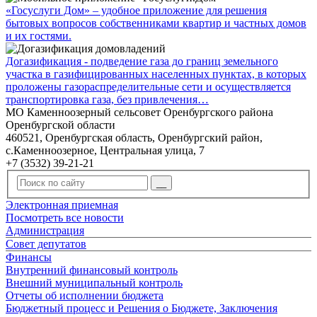
«Госуслуги Дом» – удобное приложение для решения
бытовых вопросов собственниками квартир и частных домов
и их гостями.
Догазификация - подведение газа до границ земельного
участка в газифицированных населенных пунктах, в которых
проложены газораспределительные сети и осуществляется
транспортировка газа, без привлечения…
МО Каменноозерный сельсовет Оренбургского района
Оренбургской области
460521, Оренбургская область, Оренбургский район,
с.Каменноозерное, Центральная улица, 7
+7 (3532) 39-21-21
Электронная приемная
Посмотреть все новости
Администрация
Совет депутатов
Финансы
Внутренний финансовый контроль
Внешний муниципальный контроль
Отчеты об исполнении бюджета
Бюджетный процесс и Решения о Бюджете, Заключения