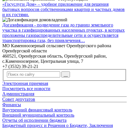
«Госуслуги Дом» – удобное приложение для решения
бытовых вопросов собственниками квартир и частных домов
и их гостями.
Догазификация - подведение газа до границ земельного
участка в газифицированных населенных пунктах, в которых
проложены газораспределительные сети и осуществляется
транспортировка газа, без привлечения…
МО Каменноозерный сельсовет Оренбургского района
Оренбургской области
460521, Оренбургская область, Оренбургский район,
с.Каменноозерное, Центральная улица, 7
+7 (3532) 39-21-21
Электронная приемная
Посмотреть все новости
Администрация
Совет депутатов
Финансы
Внутренний финансовый контроль
Внешний муниципальный контроль
Отчеты об исполнении бюджета
Бюджетный процесс и Решения о Бюджете, Заключения