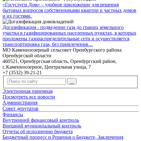
«Госуслуги Дом» – удобное приложение для решения
бытовых вопросов собственниками квартир и частных домов
и их гостями.
Догазификация - подведение газа до границ земельного
участка в газифицированных населенных пунктах, в которых
проложены газораспределительные сети и осуществляется
транспортировка газа, без привлечения…
МО Каменноозерный сельсовет Оренбургского района
Оренбургской области
460521, Оренбургская область, Оренбургский район,
с.Каменноозерное, Центральная улица, 7
+7 (3532) 39-21-21
Электронная приемная
Посмотреть все новости
Администрация
Совет депутатов
Финансы
Внутренний финансовый контроль
Внешний муниципальный контроль
Отчеты об исполнении бюджета
Бюджетный процесс и Решения о Бюджете, Заключения