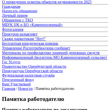
О проведении осмотра объектов недвижимости 2025
Гражданам
Написать обращение
Личный прием
Обращение с ТКО
МБУК ЦК и БО «Каменноозерный»
Фотогалерея
Прокурор разъясняет
Скажи наркотикам “Нет!“
Бесплатная юридическая помощь
Управление Роспотребнадзора сообщает
Материалы по профилактике хищений денежных средств
Информационный бюллетень МО Каменноозерный сельсовет
Гос Услуги
Правительство Оренбургской области
Прокуратура Оренбургской области
Федеральная налоговая служба
Пенсионный фонд
Ваш Участковый
Главная
/
Новости
/
Памятка работодателю
Памятка работодателю
Памятка работодателю по легализации