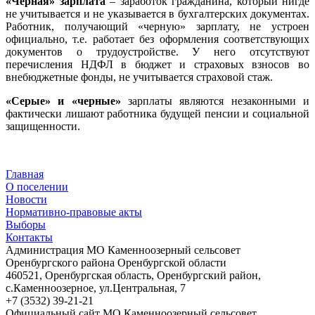
«Черная» зарплата
– заработок гражданина, который нигде
не учитывается и не указывается в бухгалтерских документах.
Работник, получающий «черную» зарплату, не устроен
официально, т.е. работает без оформления соответствующих
документов о трудоустройстве. У него отсутствуют
перечисления НДФЛ в бюджет и страховых взносов во
внебюджетные фонды, не учитывается страховой стаж.
«Серые» и «черные»
зарплаты являются незаконными и
фактически лишают работника будущей пенсии и социальной
защищенности.
Главная
О поселении
Новости
Нормативно-правовые акты
Выборы
Контакты
Администрация МО Каменноозерный сельсовет
Оренбургского района Оренбургской области
460521, Оренбургская область, Оренбургский район,
с.Каменноозерное, ул.Центральная, 7
+7 (3532) 39-21-21
Официальный сайт МО Каменноозерный сельсовет