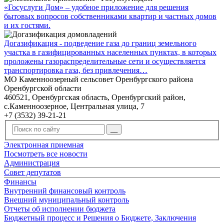
«Госуслуги Дом» – удобное приложение для решения
бытовых вопросов собственниками квартир и частных домов
и их гостями.
Догазификация - подведение газа до границ земельного
участка в газифицированных населенных пунктах, в которых
проложены газораспределительные сети и осуществляется
транспортировка газа, без привлечения…
МО Каменноозерный сельсовет Оренбургского района
Оренбургской области
460521, Оренбургская область, Оренбургский район,
с.Каменноозерное, Центральная улица, 7
+7 (3532) 39-21-21
Электронная приемная
Посмотреть все новости
Администрация
Совет депутатов
Финансы
Внутренний финансовый контроль
Внешний муниципальный контроль
Отчеты об исполнении бюджета
Бюджетный процесс и Решения о Бюджете, Заключения