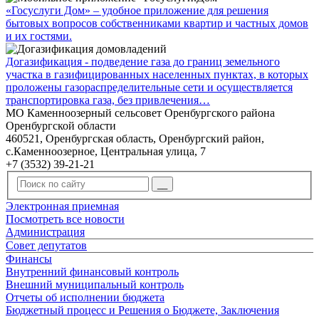
«Госуслуги Дом» – удобное приложение для решения
бытовых вопросов собственниками квартир и частных домов
и их гостями.
Догазификация - подведение газа до границ земельного
участка в газифицированных населенных пунктах, в которых
проложены газораспределительные сети и осуществляется
транспортировка газа, без привлечения…
МО Каменноозерный сельсовет Оренбургского района
Оренбургской области
460521, Оренбургская область, Оренбургский район,
с.Каменноозерное, Центральная улица, 7
+7 (3532) 39-21-21
Электронная приемная
Посмотреть все новости
Администрация
Совет депутатов
Финансы
Внутренний финансовый контроль
Внешний муниципальный контроль
Отчеты об исполнении бюджета
Бюджетный процесс и Решения о Бюджете, Заключения