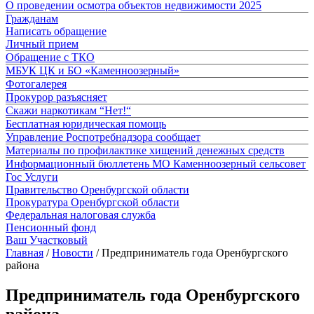
О проведении осмотра объектов недвижимости 2025
Гражданам
Написать обращение
Личный прием
Обращение с ТКО
МБУК ЦК и БО «Каменноозерный»
Фотогалерея
Прокурор разъясняет
Скажи наркотикам “Нет!“
Бесплатная юридическая помощь
Управление Роспотребнадзора сообщает
Материалы по профилактике хищений денежных средств
Информационный бюллетень МО Каменноозерный сельсовет
Гос Услуги
Правительство Оренбургской области
Прокуратура Оренбургской области
Федеральная налоговая служба
Пенсионный фонд
Ваш Участковый
Главная
/
Новости
/
Предприниматель года Оренбургского
района
Предприниматель года Оренбургского
района