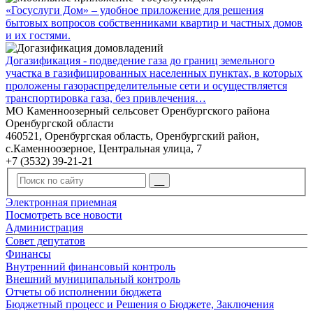
«Госуслуги Дом» – удобное приложение для решения
бытовых вопросов собственниками квартир и частных домов
и их гостями.
Догазификация - подведение газа до границ земельного
участка в газифицированных населенных пунктах, в которых
проложены газораспределительные сети и осуществляется
транспортировка газа, без привлечения…
МО Каменноозерный сельсовет Оренбургского района
Оренбургской области
460521, Оренбургская область, Оренбургский район,
с.Каменноозерное, Центральная улица, 7
+7 (3532) 39-21-21
Электронная приемная
Посмотреть все новости
Администрация
Совет депутатов
Финансы
Внутренний финансовый контроль
Внешний муниципальный контроль
Отчеты об исполнении бюджета
Бюджетный процесс и Решения о Бюджете, Заключения