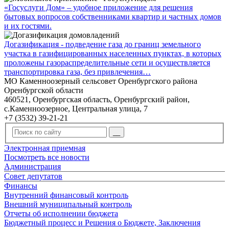
«Госуслуги Дом» – удобное приложение для решения
бытовых вопросов собственниками квартир и частных домов
и их гостями.
Догазификация - подведение газа до границ земельного
участка в газифицированных населенных пунктах, в которых
проложены газораспределительные сети и осуществляется
транспортировка газа, без привлечения…
МО Каменноозерный сельсовет Оренбургского района
Оренбургской области
460521, Оренбургская область, Оренбургский район,
с.Каменноозерное, Центральная улица, 7
+7 (3532) 39-21-21
Электронная приемная
Посмотреть все новости
Администрация
Совет депутатов
Финансы
Внутренний финансовый контроль
Внешний муниципальный контроль
Отчеты об исполнении бюджета
Бюджетный процесс и Решения о Бюджете, Заключения