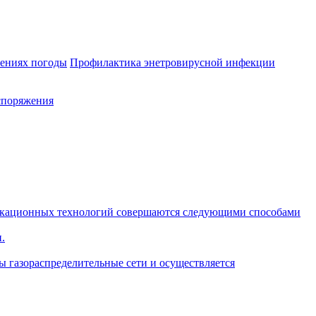
лениях погоды
Профилактика энетровирусной инфекции
споряжения
икационных технологий совершаются следующими способами
.
ы газораспределительные сети и осуществляется