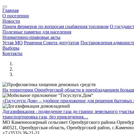
Главная
О поселении
Новости
Прием фермеров по вопросам снабжения топливом
О государс
Полезные памятки для населения
Нормативно-правовые акты
Устав МО
Решения Совета депутатов
Постановления админис
Выборы
Контакты
На территории Оренбургской области в преобладающем боль
«Госуслуги Дом» – удобное приложение для решения бытовых в
Догазификация - подведение газа до границ земельного участ
транспортировка газа, без привлечения…
МО Каменноозерный сельсовет Оренбургского района Оренбур
460521, Оренбургская область, Оренбургский район, с.Каменно
+7 (3532) 39-21-21