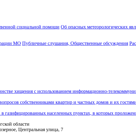
твенной социальной помощи
Об опасных метеорологических яв
трации МО
Публичные слушания, Общественные обсуждения
Ра
шинстве хищения с использованием информационно-телекоммун
опросов собственниками квартир и частных домов и их гостями
ка в газифицированных населенных пунктах, в которых проложен
гской области
озерное, Центральная улица, 7