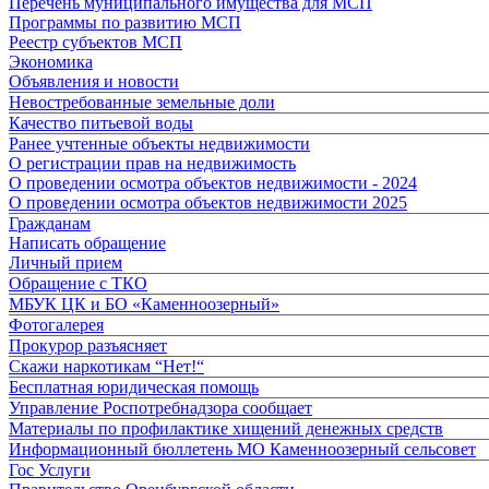
Перечень муниципального имущества для МСП
Программы по развитию МСП
Реестр субъектов МСП
Экономика
Объявления и новости
Невостребованные земельные доли
Качество питьевой воды
Ранее учтенные объекты недвижимости
О регистрации прав на недвижимость
О проведении осмотра объектов недвижимости - 2024
О проведении осмотра объектов недвижимости 2025
Гражданам
Написать обращение
Личный прием
Обращение с ТКО
МБУК ЦК и БО «Каменноозерный»
Фотогалерея
Прокурор разъясняет
Скажи наркотикам “Нет!“
Бесплатная юридическая помощь
Управление Роспотребнадзора сообщает
Материалы по профилактике хищений денежных средств
Информационный бюллетень МО Каменноозерный сельсовет
Гос Услуги