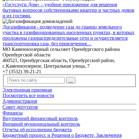
«Госуслуги Дом» – удобное приложение для решения
бытовых вопросов собственниками квартир и частных домов
и их гостями.
Догазификация - подведение газа до границ земельного
участка в газифицированных населенных пунктах, в которых
проложены газораспределительные сети и осуществляется
транспортировка газа, без привлечения…
МО Каменноозерный сельсовет Оренбургского района
Оренбургской области
460521, Оренбургская область, Оренбургский район,
с.Каменноозерное, Центральная улица, 7
+7 (3532) 39-21-21
Электронная приемная
Посмотреть все новости
Администрация
Совет депутатов
Финансы
Внутренний финансовый контроль
Внешний муниципальный контроль
Отчеты об исполнении бюджета
Бюджетный процесс и Решения о Бюджете, Заключения