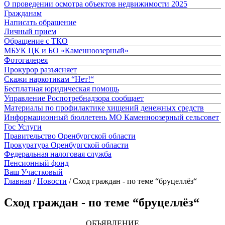
О проведении осмотра объектов недвижимости 2025
Гражданам
Написать обращение
Личный прием
Обращение с ТКО
МБУК ЦК и БО «Каменноозерный»
Фотогалерея
Прокурор разъясняет
Скажи наркотикам “Нет!“
Бесплатная юридическая помощь
Управление Роспотребнадзора сообщает
Материалы по профилактике хищений денежных средств
Информационный бюллетень МО Каменноозерный сельсовет
Гос Услуги
Правительство Оренбургской области
Прокуратура Оренбургской области
Федеральная налоговая служба
Пенсионный фонд
Ваш Участковый
Главная
/
Новости
/
Сход граждан - по теме “бруцеллёз“
Сход граждан - по теме “бруцеллёз“
ОБЪЯВЛЕНИЕ