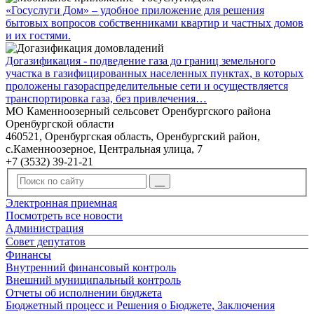
«Госуслуги Дом» – удобное приложение для решения
бытовых вопросов собственниками квартир и частных домов
и их гостями.
Догазификация - подведение газа до границ земельного
участка в газифицированных населенных пунктах, в которых
проложены газораспределительные сети и осуществляется
транспортировка газа, без привлечения…
МО Каменноозерный сельсовет Оренбургского района
Оренбургской области
460521, Оренбургская область, Оренбургский район,
с.Каменноозерное, Центральная улица, 7
+7 (3532) 39-21-21
Электронная приемная
Посмотреть все новости
Администрация
Совет депутатов
Финансы
Внутренний финансовый контроль
Внешний муниципальный контроль
Отчеты об исполнении бюджета
Бюджетный процесс и Решения о Бюджете, Заключения