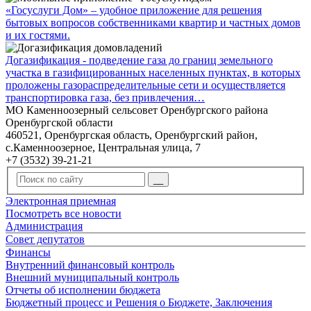
«Госуслуги Дом» – удобное приложение для решения
бытовых вопросов собственниками квартир и частных домов
и их гостями.
Догазификация - подведение газа до границ земельного
участка в газифицированных населенных пунктах, в которых
проложены газораспределительные сети и осуществляется
транспортировка газа, без привлечения…
МО Каменноозерный сельсовет Оренбургского района
Оренбургской области
460521, Оренбургская область, Оренбургский район,
с.Каменноозерное, Центральная улица, 7
+7 (3532) 39-21-21
Электронная приемная
Посмотреть все новости
Администрация
Совет депутатов
Финансы
Внутренний финансовый контроль
Внешний муниципальный контроль
Отчеты об исполнении бюджета
Бюджетный процесс и Решения о Бюджете, Заключения