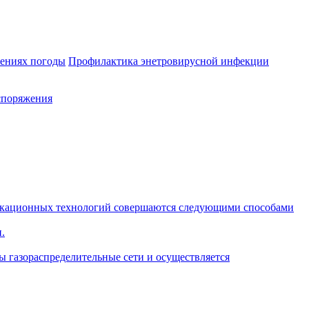
лениях погоды
Профилактика энетровирусной инфекции
споряжения
икационных технологий совершаются следующими способами
.
ы газораспределительные сети и осуществляется