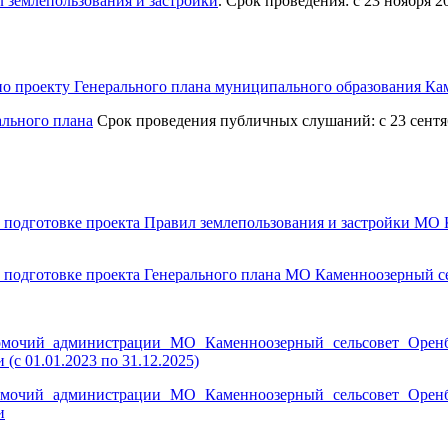
 землепользования и застройки
. Срок проведения: с 23 ноября 2
 по проекту Генерального плана муниципального образования Ка
ального плана
Срок проведения публичных слушаний: с 23 сентябр
«О подготовке проекта Правил землепользования и застройки МО
«О подготовке проекта Генерального плана МО Каменноозерный с
очий администрации МО Каменноозерный сельсовет Оренбур
с 01.01.2023 по 31.12.2025)
мочий администрации МО Каменноозерный сельсовет Оренбур
и
-