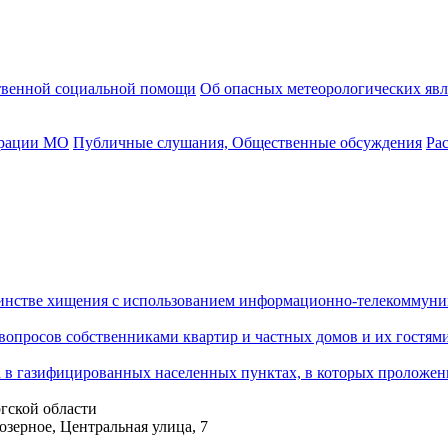
твенной социальной помощи
Об опасных метеорологических яв
трации МО
Публичные слушания, Общественные обсуждения
Ра
шинстве хищения с использованием информационно-телекоммун
опросов собственниками квартир и частных домов и их гостями
ка в газифицированных населенных пунктах, в которых проложен
гской области
озерное, Центральная улица, 7