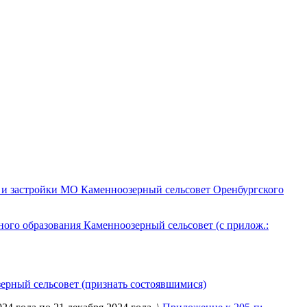
я и застройки МО Каменноозерный сельсовет Оренбургского
ого образования Каменноозерный сельсовет (с прилож.:
ерный сельсовет (признать состоявшимися)