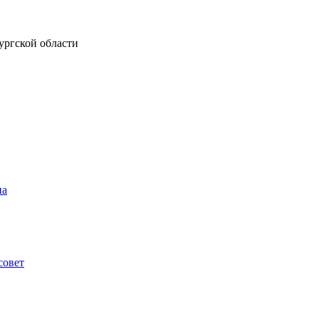
ургской области
на
совет