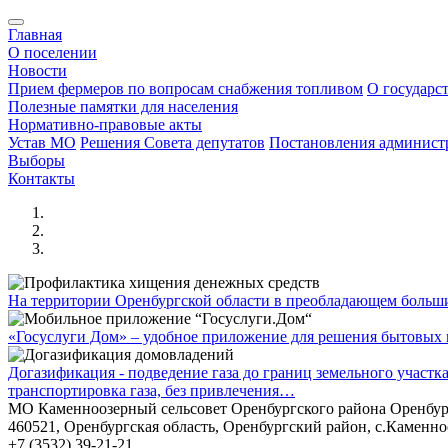
Главная
О поселении
Новости
Прием фермеров по вопросам снабжения топливом
О государс
Полезные памятки для населения
Нормативно-правовые акты
Устав МО
Решения Совета депутатов
Постановления админис
Выборы
Контакты
На территории Оренбургской области в преобладающем боль
«Госуслуги Дом» – удобное приложение для решения бытовых в
Догазификация - подведение газа до границ земельного участ
транспортировка газа, без привлечения…
МО Каменноозерный сельсовет Оренбургского района Оренбур
460521, Оренбургская область, Оренбургский район, с.Каменно
+7 (3532) 39-21-21