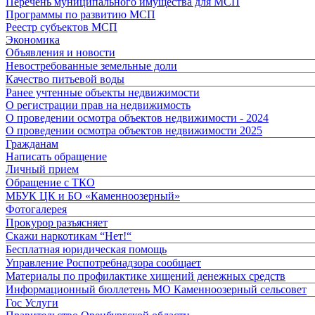
Перечень муниципального имущества для МСП
Программы по развитию МСП
Реестр субъектов МСП
Экономика
Объявления и новости
Невостребованные земельные доли
Качество питьевой воды
Ранее учтенные объекты недвижимости
О регистрации прав на недвижимость
О проведении осмотра объектов недвижимости - 2024
О проведении осмотра объектов недвижимости 2025
Гражданам
Написать обращение
Личный прием
Обращение с ТКО
МБУК ЦК и БО «Каменноозерный»
Фотогалерея
Прокурор разъясняет
Скажи наркотикам “Нет!“
Бесплатная юридическая помощь
Управление Роспотребнадзора сообщает
Материалы по профилактике хищений денежных средств
Информационный бюллетень МО Каменноозерный сельсовет
Гос Услуги