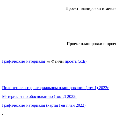
Проект планировки и межев
Проект планировки и проек
Графические материалы
/// Файлы
проета (.cdr)
Положение о территориальном планировании (том 1) 2022г
Материалы по обоснованию (том 2) 2022г
Графические материалы (карты Ген план 2022)
-